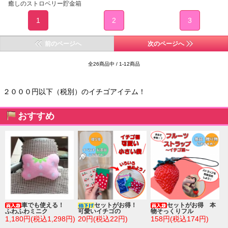
癒しのストロベリー貯金箱
1
2
3
前のページへ
次のページへ
全26商品中 / 1-12商品
２０００円以下（税別）のイチゴアイテム！
おすすめ
車でも使える！
セットがお得！
セットがお得 本
ふわふわミニク
可愛いイチゴの
物そっくりフル
1,180円(税込1,298円)
20円(税込22円)
158円(税込174円)