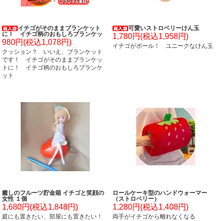
イチゴがそのままブランケット
可愛いストロベリーけん玉
に！ イチゴ柄のおもしろブランケッ
1,780円(税込1,958円)
ト
980円(税込1,078円)
イチゴがボール！ ユニークなけん玉
クッション？ いいえ、ブランケット
です！ イチゴがそのままブランケッ
トに！ イチゴ柄のおもしろブランケ
ット
癒しのフルーツ貯金箱 イチゴと笑顔の
ロールケーキ型のハンドウォーマー
女性 １個
（ストロベリー）
1,680円(税込1,848円)
1,280円(税込1,408円)
庭にも置きたい、部屋にも置きたい！
両手がイチゴから離れなくなる