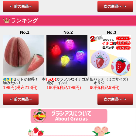
＜ 前の商品へ
次の商品へ ＞
ランキング
No.1
No.2
No.3
ゴ
セットがお得！ 本
カラフルなイチゴが
缶バッチ（ミニサイズ）
物みたい！
点灯 イルミ
オリジ
198円(税込218円)
180円(税込198円)
90円(税込99円)
＜ 前の商品へ
次の商品へ ＞