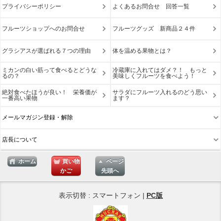
プライバシーポリシー
よくあるお問合せ 回答一覧
フルーツショップへのお問合せ
フルーツグッズ 新商品２４件
グラシアスが選ばれる７つの理由
体を温める果物とは？
ミカンの白い筋って食べるとどうな
冷蔵庫に入れてはダメ？！ もっと
るの？
美味しくフルーツを食べよう！
絶対食べたほうが良い！ 栄養価が
サラダにフルーツ入れるのどう思い
一番高い果物
ます？
メールマガジン登録・解除
店長について
ホーム
買い物
ページ
かご
先頭へ
表示切替 : スマートフォン |
PC版