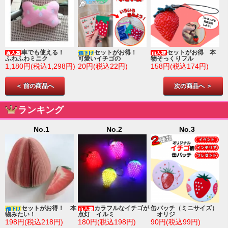
車でも使える！
セットがお得！
セットがお得 本
ふわふわミニク
可愛いイチゴの
物そっくりフル
1,180円(税込1,298円)
20円(税込22円)
158円(税込174円)
＜ 前の商品へ
次の商品へ ＞
ランキング
No.1
No.2
No.3
ゴ
セットがお得！ 本
カラフルなイチゴが
缶バッチ（ミニサイズ）
物みたい！
点灯 イルミ
オリジ
198円(税込218円)
180円(税込198円)
90円(税込99円)