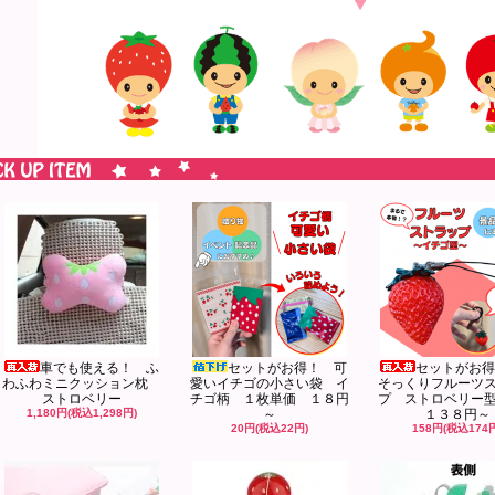
車でも使える！ ふ
セットがお得！ 可
セットがお得
わふわミニクッション枕
愛いイチゴの小さい袋 イ
そっくりフルーツ
ストロベリー
チゴ柄 １枚単価 １８円
プ ストロベリー
1,180円(税込1,298円)
～
１３８円～
20円(税込22円)
158円(税込174