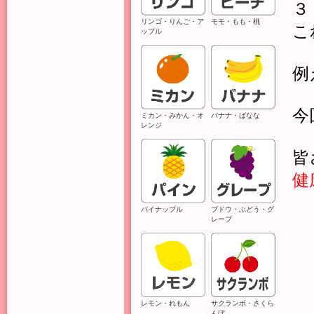
３
リンゴ・りんご・ア
モモ・もも・桃
こ
ップル
例
今
ミカン・みかん・オ
バナナ・ばなな
レンジ
皆
健
パイナップル
ブドウ・ぶどう・グ
レープ
レモン・れもん
サクランボ・さくら
んぼ