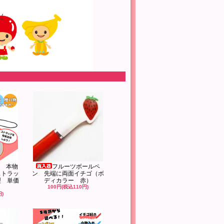
 本物
フルーツボールペ
ストラッ
ン 先端に両面イチゴ（ボ
型 単価
ディカラー 赤）
100円(税込110円)
円)