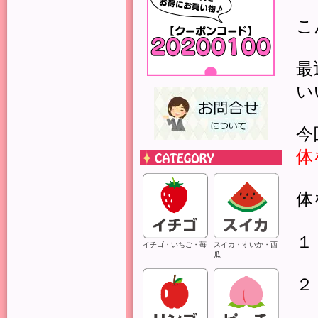
こ
最
い
今
体
体
１
イチゴ・いちご・苺
スイカ・すいか・西
瓜
２