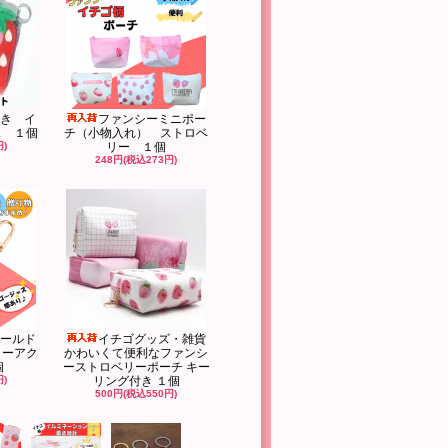
き イ
ファンシーミニポー
ス １個
チ（小物入れ） ストロベ
円)
リー １個
248円(税込273円)
ールド
イチゴグッズ・雑貨
リーアク
かわいくて便利なファンシ
個
ーストロベリーポーチ キー
円)
リング付き １個
500円(税込550円)