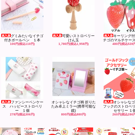
グミみたいなイチゴ
可愛いストロベリー
キーリング付
付きボールペン １本
けん玉
チゴのマルチケー
100円(税込110円)
1,780円(税込1,958円)
480円(税込528
ファンシーペンケー
オシャレなイチゴ柄 折りた
オシャレなゴ
ス ハッピーストロベリ
たみ卓上ミラー(携帯可能な
フックのストロベ
ー １個
鏡)
セサリー １
278円(税込306円)
800円(税込880円)
260円(税込286