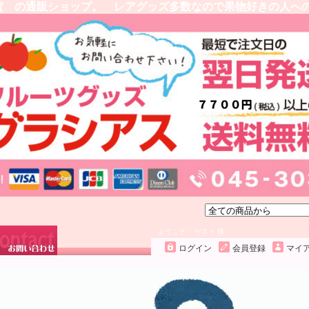
貨 の通販ショップ。 レアグッズ多数なので果物好きの人へ
ようこそ、 ゲスト 様
ログイン
会員登録
マイ