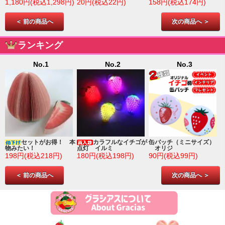
1,180円(税込1,298円)
20円(税込22円)
158円(税込174円)
＜ 前の商品へ
次の商品へ ＞
ランキング
No.1
No.2
No.3
ゴ
セットがお得！ 本
カラフルなイチゴが
缶バッチ（ミニサイズ）
物みたい！
点灯 イルミ
オリジ
198円(税込218円)
180円(税込198円)
90円(税込99円)
＜ 前の商品へ
次の商品へ ＞