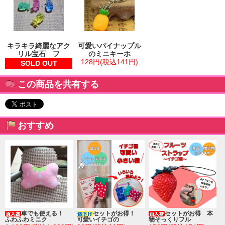
キラキラ綺麗なアク
可愛いパイナップル
リル宝石 フ
のミニキーホ
128円(税込141円)
SOLD OUT
この商品を共有する
おすすめ
車でも使える！
セットがお得！
セットがお得 本
ふわふわミニク
可愛いイチゴの
物そっくりフル