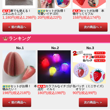
車でも使える！
セットがお得！
セットがお得 本
ふわふわミニク
可愛いイチゴの
物そっくりフル
1,180円(税込1,298円)
20円(税込22円)
158円(税込174円)
＜ 前の商品へ
次の商品へ ＞
ランキング
No.1
No.2
No.3
ゴ
セットがお得！ 本
カラフルなイチゴが
缶バッチ（ミニサイズ）
物みたい！
点灯 イルミ
オリジ
198円(税込218円)
180円(税込198円)
90円(税込99円)
＜ 前の商品へ
次の商品へ ＞