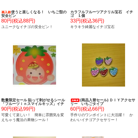
使うと楽しくなる！ いちご型の
カラフルフルーツアクリル宝石 イチ
安全ピン
ゴ １個
80円(税込88円)
33円(税込36円)
ユニークなイチゴの安全ピン！
キラキラ綺麗なイチゴ宝石
数量限定セール 貼って剥がせるシール
(商品入替セール) ＤＩＹアクセサ
「フルーツｉｎスマイルキッズ」イチ
リー いちごタイプ
ゴ
90円(税込99円)
60円(税込66円)
可愛くて楽しい！ 簡単に雰囲気を変
手作りのワンポイントに大活躍！ か
えちゃう魔法の果物シール！
わいいイチゴアクセサリー！