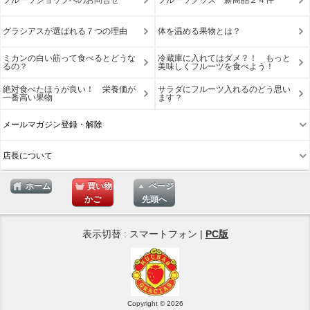
グラシアスが選ばれる７つの理由
体を温める果物とは？
ミカンの白い筋って食べるとどうな
冷蔵庫に入れてはダメ？！ もっと
るの？
美味しくフルーツを食べよう！
絶対食べたほうが良い！ 栄養価が
サラダにフルーツ入れるのどう思い
一番高い果物
ます？
メールマガジン登録・解除
店長について
ホーム
買い物
ページ
かご
先頭へ
表示切替 : スマートフォン |
PC版
Copyright © 2026