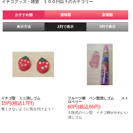
イチゴグッズ・雑貨 １００円以下のカテゴリー
おすすめ順
価格順
新着順
表示方法
2列で表示
3列で表示
イチゴ型 ミニ消しゴム
フルーツ柄 ペン型消しゴム スト
ロベリー
15円(税込17円)
60円(税込66円)
無くさないように気を付けよう！
５段式のペン型 イチゴ柄がかわいい
消しゴム