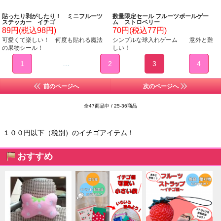
貼ったり剥がしたり！ ミニフルーツ
数量限定セール フルーツボールゲー
ステッカー イチゴ
ム ストロベリー
89円(税込98円)
70円(税込77円)
可愛くて楽しい！ 何度も貼れる魔法
シンプルな球入れゲーム 意外と難
の果物シール！
しい！
1
…
2
3
4
前のページへ
次のページへ
全47商品中 / 25-36商品
１００円以下（税別）のイチゴアイテム！
おすすめ