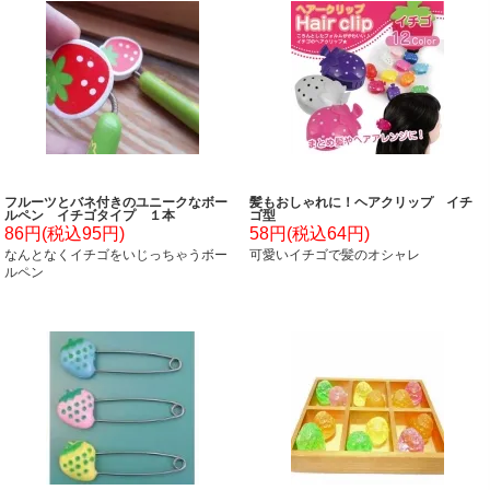
フルーツとバネ付きのユニークなボー
髪もおしゃれに！ヘアクリップ イチ
ルペン イチゴタイプ １本
ゴ型
86円(税込95円)
58円(税込64円)
なんとなくイチゴをいじっちゃうボー
可愛いイチゴで髪のオシャレ
ルペン