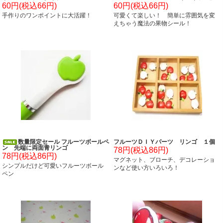
リンゴ
60円(税込66円)
60円(税込66円)
手作りのワンポイントに大活躍！
可愛くて楽しい！ 簡単に雰囲気を変
えちゃう魔法の果物シール！
数量限定セール フルーツボールペ
フルーツＤＩＹパーツ リンゴ １個
ン 先端に両面青リンゴ
78円(税込86円)
78円(税込86円)
マグネット、ブローチ、デコレーショ
シンプルだけど可愛いフルーツボール
ンなど使い方いろいろ！
ペン