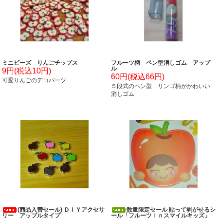
ミニビーズ りんごチップス
フルーツ柄 ペン型消しゴム アップ
ル
9円(税込10円)
60円(税込66円)
可愛りんごのデコパーツ
５段式のペン型 リンゴ柄がかわいい
消しゴム
(商品入替セール) ＤＩＹアクセサ
数量限定セール 貼って剥がせるシ
リー アップルタイプ
ール「フルーツｉｎスマイルキッズ」