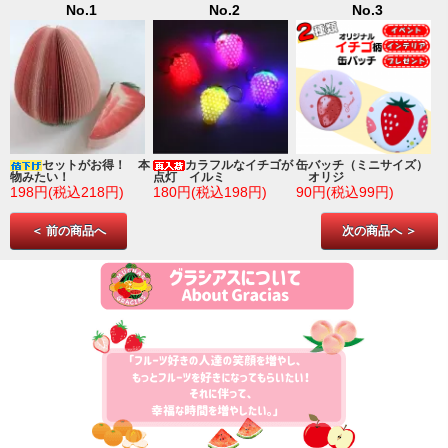
No.1
No.2
No.3
ゴ
セットがお得！ 本
カラフルなイチゴが
缶バッチ（ミニサイズ）
物みたい！
点灯 イルミ
オリジ
198円(税込218円)
180円(税込198円)
90円(税込99円)
＜ 前の商品へ
次の商品へ ＞