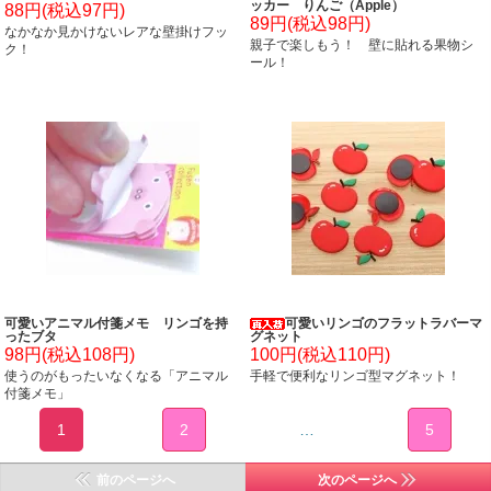
ッカー りんご（Apple）
88円(税込97円)
89円(税込98円)
なかなか見かけないレアな壁掛けフッ
親子で楽しもう！ 壁に貼れる果物シ
ク！
ール！
可愛いアニマル付箋メモ リンゴを持
可愛いリンゴのフラットラバーマ
ったブタ
グネット
98円(税込108円)
100円(税込110円)
使うのがもったいなくなる「アニマル
手軽で便利なリンゴ型マグネット！
付箋メモ」
1
2
…
5
前のページへ
次のページへ