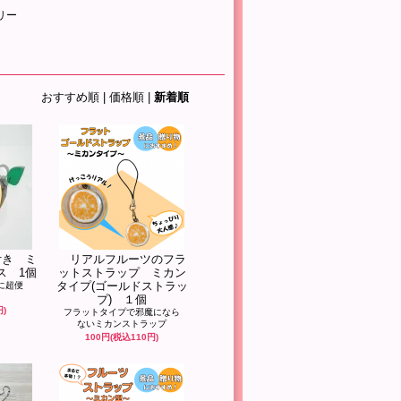
リー
おすすめ順
|
価格順
|
新着順
付き ミ
リアルフルーツのフラ
ス 1個
ットストラップ ミカン
タイプ(ゴールドストラッ
に超便
プ) １個
円)
フラットタイプで邪魔になら
ないミカンストラップ
100円(税込110円)