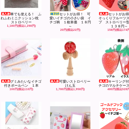
車でも使える！ ふ
セットがお得！ 可
セットがお得
わふわミニクッション枕
愛いイチゴの小さい袋 イ
そっくりフルーツ
ストロベリー
チゴ柄 １枚単価 １８円
プ ストロベリー
1,180円(税込1,298円)
～
１３８円～
20円(税込22円)
158円(税込174
グミみたいなイチゴ
可愛いストロベリー
キーリング付
付きボールペン １本
けん玉
チゴのマルチケー
100円(税込110円)
1,780円(税込1,958円)
480円(税込528