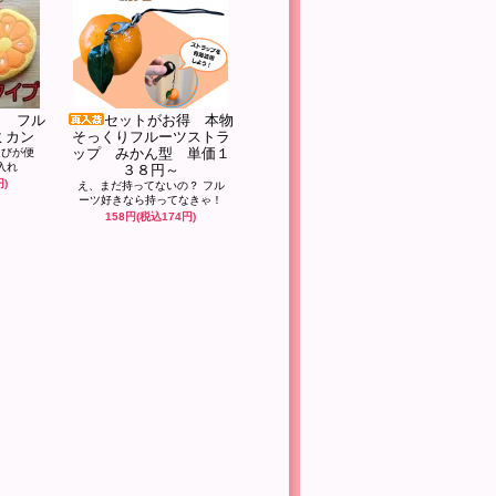
き フル
セットがお得 本物
ミカン
そっくりフルーツストラ
ップ みかん型 単価１
運びが便
入れ
３８円～
円)
え、まだ持ってないの？ フル
ーツ好きなら持ってなきゃ！
158円(税込174円)