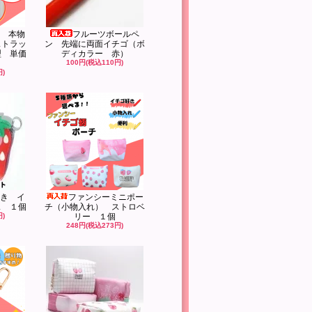
 本物
フルーツボールペ
ストラッ
ン 先端に両面イチゴ（ボ
型 単価
ディカラー 赤）
100円(税込110円)
円)
き イ
ファンシーミニポー
ス １個
チ（小物入れ） ストロベ
円)
リー １個
248円(税込273円)