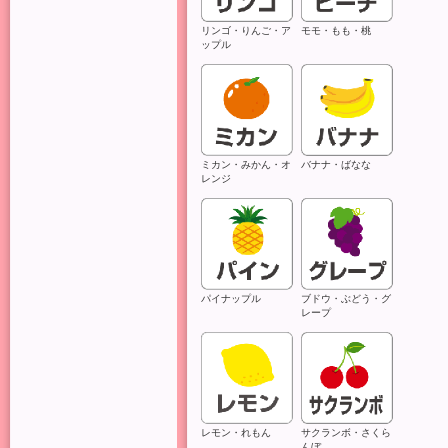
リンゴ・りんご・ア
モモ・もも・桃
ップル
ミカン・みかん・オ
バナナ・ばなな
レンジ
ご
多
パイナップル
ブドウ・ぶどう・グ
レープ
こ
ま
努
レモン・れもん
サクランボ・さくら
んぼ