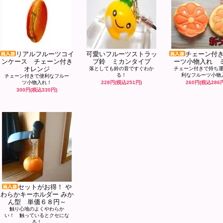
リアルフルーツコイ
可愛いフルーツストラッ
チェーン付
ンケース チェーン付き
プ鈴 ミカンタイプ
ーツ小物入れ 
オレンジ
落としても鈴の音ですぐわか
チェーン付きで持ち
る！
利なフルーツ小物
チェーン付きで便利なフルー
ツ小物入れ！
228円(税込251円)
260円(税込286
300円(税込330円)
セットがお得！ や
わらかキーホルダー みか
ん型 単価６８円～
触り心地のよくやわらか
い！ 触っているとクセにな
る！