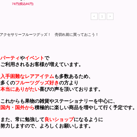
78円(税込86円)
<
1
>
アクセサリーフルーツグッズ！ 売切れ前に買っておこう！
パーティ
や
イベント
で
利用されるお客様が増えています。
入手困難なレアアイテム
も多数あるため、
くの
フルーツグッズ好き
の方より
本当にありがたい
喜びの声を頂いております。
れからも果物の雑貨やステーショナリーを中心に、
国内・国外から
積極的に楽しい商品を増やして行く予定です
た、常に勉強して
良いショップ
になるように
力しますので、よろしくお願いします。