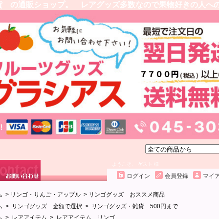
貨 の通販ショップ。 レアグッズ多数なので果物好きの人へ
ようこそ、 ゲスト 様
ログイン
会員登録
マイ
ム
>
リンゴ・りんご・アップル
>
リンゴグッズ おススメ商品
ム
>
リンゴグッズ 金額で選択
>
リンゴグッズ・雑貨 500円まで
ム
>
レアアイテム
>
レアアイテム リンゴ