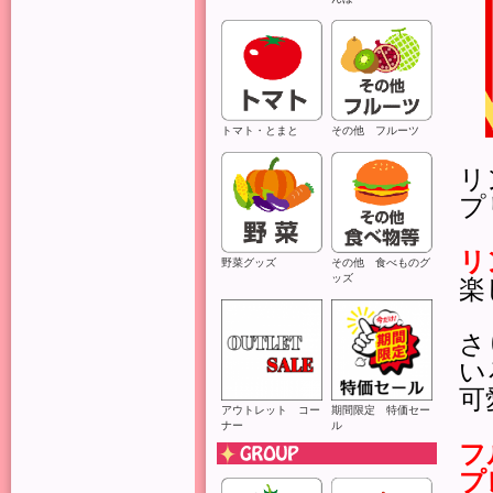
トマト・とまと
その他 フルーツ
リ
プ
リ
野菜グッズ
その他 食べものグ
ッズ
楽
さ
い
可
アウトレット コー
期間限定 特価セー
ナー
ル
フ
プ