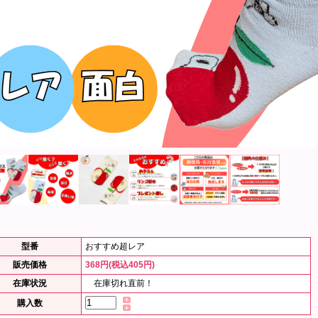
型番
おすすめ超レア
販売価格
368円(税込405円)
在庫状況
在庫切れ直前！
購入数