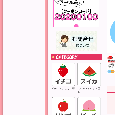
イチゴ・いちご・苺
スイカ・すいか・西
瓜