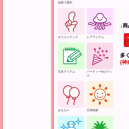
金額で選択
↓
オススメグッズ
レアアイテム
多
(
文具アイテム
パーティー向けグッ
ズ
シ
全
で
万
相
おもちゃ
日用雑貨
ご