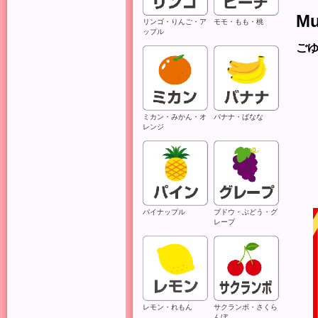
Mu
リンゴ・りんご・ア
モモ・もも・桃
ップル
ご
ミカン・みかん・オ
バナナ・ばなな
レンジ
パイナップル
ブドウ・ぶどう・グ
レープ
レモン・れもん
サクランボ・さくら
んぼ