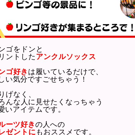
ンゴをドンと
リントした
アンクルソックス
ンゴ好き
は履いているだけで、
しい気分ですごせちゃう！
りげなく、
ろんな人に見せたくなっちゃう
愛いアイテムです。
ルーツ好き
の人への
レゼントに
もおススメです。