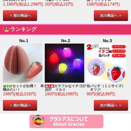
1,180円(税込1,298円)
20円(税込22円)
158円(税込174円)
＜ 前の商品へ
次の商品へ ＞
ランキング
No.1
No.2
No.3
ゴ
セットがお得！ 本
カラフルなイチゴが
缶バッチ（ミニサイズ）
物みたい！
点灯 イルミ
オリジ
198円(税込218円)
180円(税込198円)
90円(税込99円)
＜ 前の商品へ
次の商品へ ＞