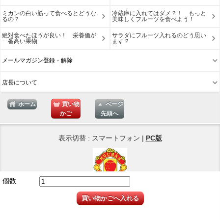
ミカンの白い筋って食べるとどうな
冷蔵庫に入れてはダメ？！ もっと
るの？
美味しくフルーツを食べよう！
絶対食べたほうが良い！ 栄養価が
サラダにフルーツ入れるのどう思い
一番高い果物
ます？
メールマガジン登録・解除
店長について
ホーム
買い物
ページ
かご
先頭へ
表示切替 : スマートフォン |
PC版
個数
Copyright © 2026
ネットショップ Muchas Gracias
買い物かごへ入れる
All Rights Reserved.