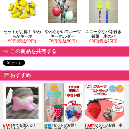
セットがお得！ やわ
やわらかいフルーツ
ユニークなバネ付き
らかキーホ
キーホルダー
鉛筆 木のバ
90円(税込99円)
78円(税込86円)
68円(税込75円)
この商品を共有する
おすすめ
車でも使える！
セットがお得！
セットがお得 本
ふわふわミニク
可愛いイチゴの
物そっくりフル