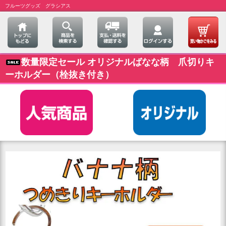
フルーツグッズ グラシアス
数量限定セール オリジナルばなな柄 爪切りキ
ーホルダー（栓抜き付き）