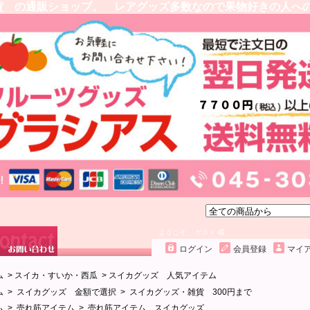
貨 の通販ショップ。 レアグッズ多数なので果物好きの人へ
ようこそ、 ゲスト 様
ログイン
会員登録
マイ
ム
>
スイカ・すいか・西瓜
>
スイカグッズ 人気アイテム
ム
>
スイカグッズ 金額で選択
>
スイカグッズ・雑貨 300円まで
ム
>
売れ筋アイテム
>
売れ筋アイテム スイカグッズ