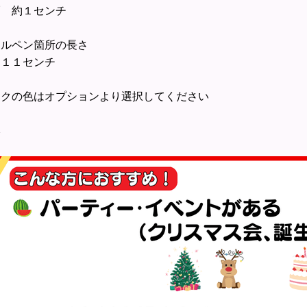
 約１センチ
ールペン箇所の長さ
１１センチ
ンクの色はオプションより選択してください
本