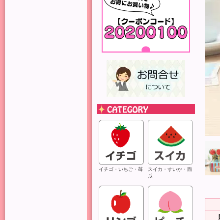
イチゴ・いちご・苺
スイカ・すいか・西
瓜