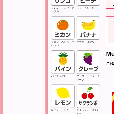
リンゴ・りんご・ア
モモ・もも・桃
ップル
ミカン・みかん・オ
バナナ・ばなな
レンジ
Mu
ご
パイナップル
ブドウ・ぶどう・グ
レープ
レモン・れもん
サクランボ・さくら
んぼ