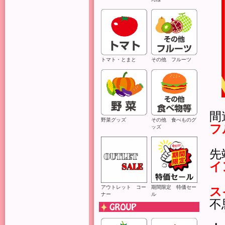
トマト・とまと
その他 フルーツ
間
野菜グッズ
その他 食べものグ
フ
ッズ
先
イ
アウトレット コー
期間限定 特価セー
ス
ナー
ル
不