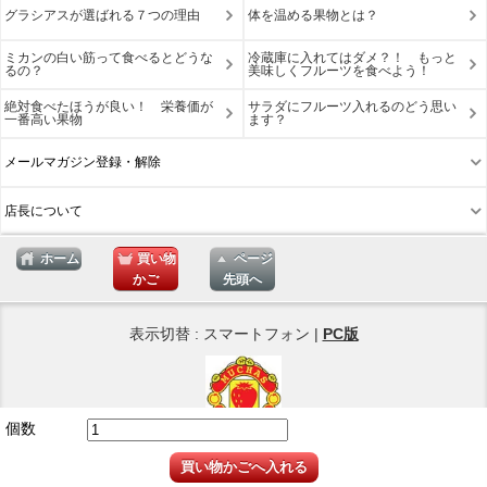
グラシアスが選ばれる７つの理由
体を温める果物とは？
ミカンの白い筋って食べるとどうな
冷蔵庫に入れてはダメ？！ もっと
るの？
美味しくフルーツを食べよう！
絶対食べたほうが良い！ 栄養価が
サラダにフルーツ入れるのどう思い
一番高い果物
ます？
メールマガジン登録・解除
店長について
ホーム
買い物
ページ
かご
先頭へ
表示切替 : スマートフォン |
PC版
個数
Copyright © 2025
ネットショップ Muchas Gracias
買い物かごへ入れる
All Rights Reserved.