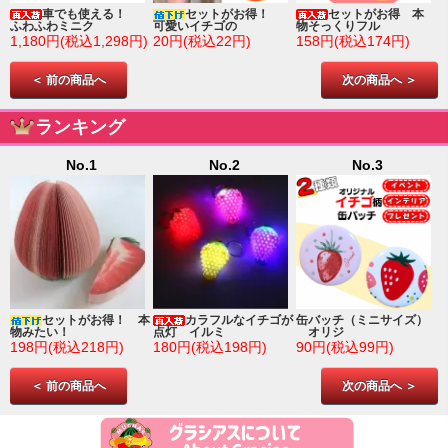
車でも使える！
セットがお得！
セットがお得 本
ふわふわミニク
可愛いイチゴの
物そっくりフル
1,180円(税込1,298円)
20円(税込22円)
158円(税込174円)
＜ 前の商品へ
次の商品へ ＞
ランキング
No.1
No.2
No.3
ゴ
セットがお得！ 本
カラフルなイチゴが
缶バッチ（ミニサイズ）
物みたい！
点灯 イルミ
オリジ
198円(税込218円)
180円(税込198円)
90円(税込99円)
＜ 前の商品へ
次の商品へ ＞