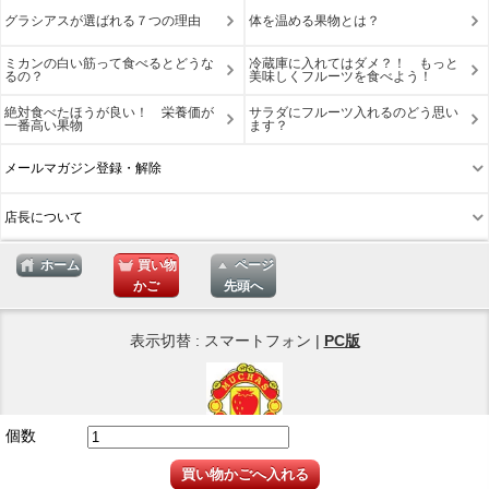
グラシアスが選ばれる７つの理由
体を温める果物とは？
ミカンの白い筋って食べるとどうな
冷蔵庫に入れてはダメ？！ もっと
るの？
美味しくフルーツを食べよう！
絶対食べたほうが良い！ 栄養価が
サラダにフルーツ入れるのどう思い
一番高い果物
ます？
メールマガジン登録・解除
店長について
ホーム
買い物
ページ
かご
先頭へ
表示切替 : スマートフォン |
PC版
個数
Copyright © 2025
ネットショップ Muchas Gracias
買い物かごへ入れる