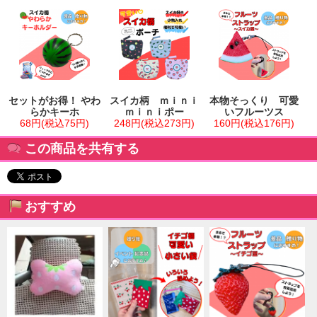
セットがお得！ やわ
スイカ柄 ｍｉｎｉ
本物そっくり 可愛
らかキーホ
ｍｉｎｉポー
いフルーツス
68円(税込75円)
248円(税込273円)
160円(税込176円)
この商品を共有する
おすすめ