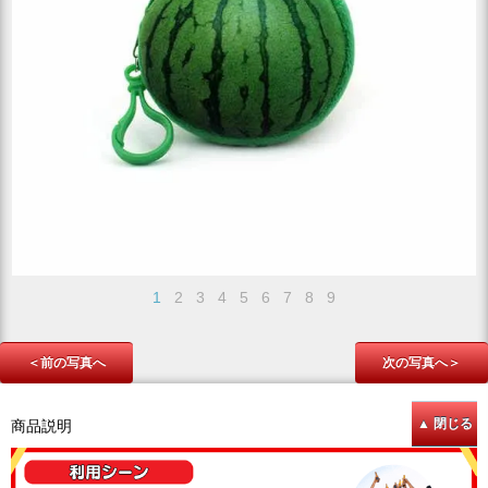
1
2
3
4
5
6
7
8
9
＜前の写真へ
次の写真へ＞
商品説明