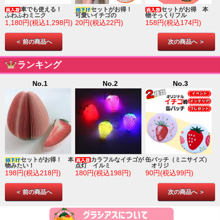
車でも使える！
セットがお得！
セットがお得 本
ふわふわミニク
可愛いイチゴの
物そっくりフル
1,180円(税込1,298円)
20円(税込22円)
158円(税込174円)
＜ 前の商品へ
次の商品へ ＞
ランキング
No.1
No.2
No.3
ゴ
セットがお得！ 本
カラフルなイチゴが
缶バッチ（ミニサイズ）
物みたい！
点灯 イルミ
オリジ
198円(税込218円)
180円(税込198円)
90円(税込99円)
＜ 前の商品へ
次の商品へ ＞