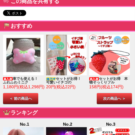
この商品を共有する
おすすめ
車でも使える！
セットがお得！
セットがお得 本
ふわふわミニク
可愛いイチゴの
物そっくりフル
1,180円(税込1,298円)
20円(税込22円)
158円(税込174円)
＜ 前の商品へ
次の商品へ ＞
ランキング
No.1
No.2
No.3