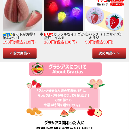
ゴ
セットがお得！ 本
カラフルなイチゴが
缶バッチ（ミニサイズ）
物みたい！
点灯 イルミ
オリジ
198円(税込218円)
180円(税込198円)
90円(税込99円)
＜ 前の商品へ
次の商品へ ＞