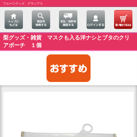
フルーツグッズ グラシアス
梨グッズ・雑貨 マスクも入る洋ナシとブタのクリ
アポーチ １個