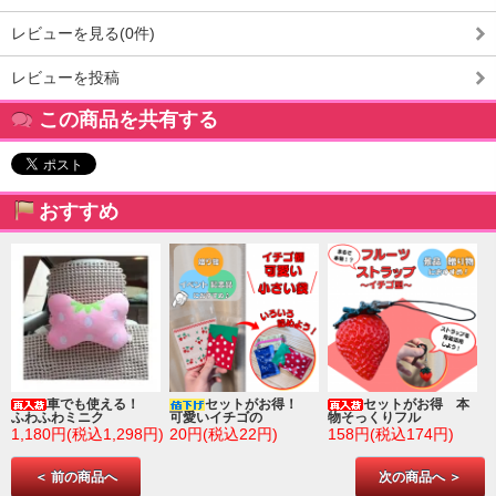
レビューを見る(0件)
レビューを投稿
この商品を共有する
おすすめ
車でも使える！
セットがお得！
セットがお得 本
ふわふわミニク
可愛いイチゴの
物そっくりフル
1,180円(税込1,298円)
20円(税込22円)
158円(税込174円)
＜ 前の商品へ
次の商品へ ＞