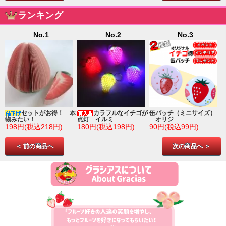
ランキング
No.1
No.2
No.3
ゴ
セットがお得！ 本
カラフルなイチゴが
缶バッチ（ミニサイズ）
物みたい！
点灯 イルミ
オリジ
198円(税込218円)
180円(税込198円)
90円(税込99円)
＜ 前の商品へ
次の商品へ ＞