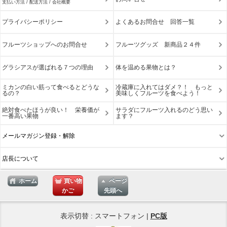
支払い方法 / 配送方法 / 会社概要
プライバシーポリシー
よくあるお問合せ 回答一覧
フルーツショップへのお問合せ
フルーツグッズ 新商品２４件
グラシアスが選ばれる７つの理由
体を温める果物とは？
ミカンの白い筋って食べるとどうな
冷蔵庫に入れてはダメ？！ もっと
るの？
美味しくフルーツを食べよう！
絶対食べたほうが良い！ 栄養価が
サラダにフルーツ入れるのどう思い
一番高い果物
ます？
メールマガジン登録・解除
店長について
ホーム
買い物
ページ
かご
先頭へ
表示切替 : スマートフォン |
PC版