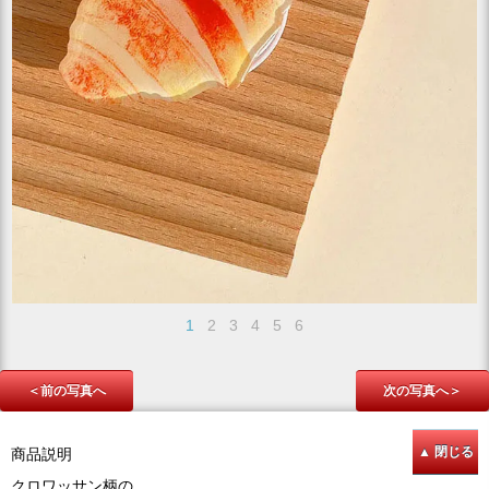
1
2
3
4
5
6
＜前の写真へ
次の写真へ＞
商品説明
クロワッサン柄の