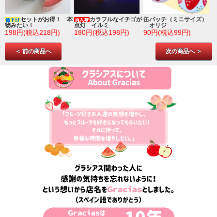
ゴ
セットがお得！ 本
カラフルなイチゴが
缶バッチ（ミニサイズ）
物みたい！
点灯 イルミ
オリジ
198円(税込218円)
180円(税込198円)
90円(税込99円)
＜ 前の商品へ
次の商品へ ＞