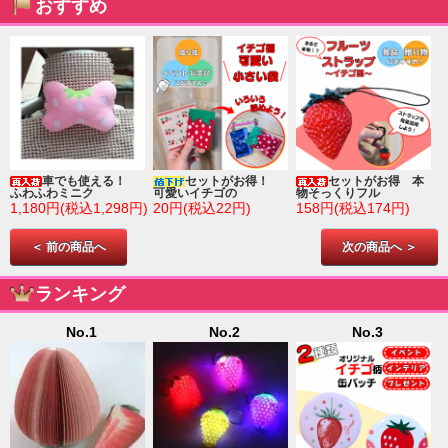
おすすめ
車でも使える！
セットがお得！
セットがお得 本
ふわふわミニク
可愛いイチゴの
物そっくりフル
1,180円(税込1,298円)
20円(税込22円)
158円(税込174円)
＜ 前の商品へ
次の商品へ ＞
ランキング
No.1
No.2
No.3