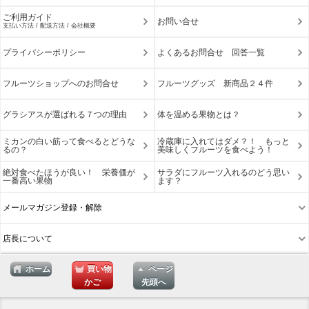
ご利用ガイド
お問い合せ
支払い方法 / 配送方法 / 会社概要
プライバシーポリシー
よくあるお問合せ 回答一覧
フルーツショップへのお問合せ
フルーツグッズ 新商品２４件
グラシアスが選ばれる７つの理由
体を温める果物とは？
ミカンの白い筋って食べるとどうな
冷蔵庫に入れてはダメ？！ もっと
るの？
美味しくフルーツを食べよう！
絶対食べたほうが良い！ 栄養価が
サラダにフルーツ入れるのどう思い
一番高い果物
ます？
メールマガジン登録・解除
店長について
ホーム
買い物
ページ
かご
先頭へ