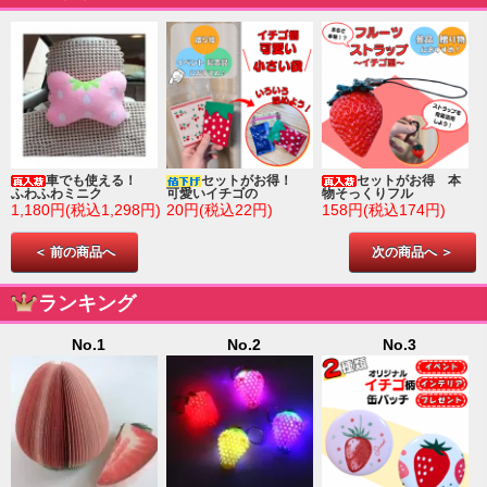
車でも使える！
セットがお得！
セットがお得 本
ふわふわミニク
可愛いイチゴの
物そっくりフル
1,180円(税込1,298円)
20円(税込22円)
158円(税込174円)
＜ 前の商品へ
次の商品へ ＞
ランキング
No.1
No.2
No.3