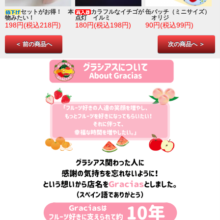
ゴ
セットがお得！ 本
カラフルなイチゴが
缶バッチ（ミニサイズ）
物みたい！
点灯 イルミ
オリジ
198円(税込218円)
180円(税込198円)
90円(税込99円)
＜ 前の商品へ
次の商品へ ＞