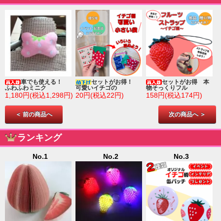
車でも使える！
セットがお得！
セットがお得 本
ふわふわミニク
可愛いイチゴの
物そっくりフル
1,180円(税込1,298円)
20円(税込22円)
158円(税込174円)
＜ 前の商品へ
次の商品へ ＞
ランキング
No.1
No.2
No.3