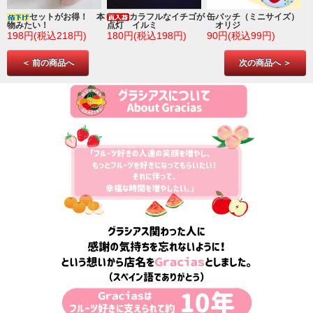
ゴ
セットがお得！ 本
カラフルなイチゴが
缶バッチ（ミニサイズ）
物みたい！
点灯 イルミ
オリジ
198円(税込218円)
180円(税込198円)
90円(税込99円)
＜ 前の商品へ
次の商品へ ＞