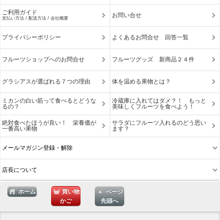
ご利用ガイド
お問い合せ
支払い方法 / 配送方法 / 会社概要
プライバシーポリシー
よくあるお問合せ 回答一覧
フルーツショップへのお問合せ
フルーツグッズ 新商品２４件
グラシアスが選ばれる７つの理由
体を温める果物とは？
ミカンの白い筋って食べるとどうな
冷蔵庫に入れてはダメ？！ もっと
るの？
美味しくフルーツを食べよう！
絶対食べたほうが良い！ 栄養価が
サラダにフルーツ入れるのどう思い
一番高い果物
ます？
メールマガジン登録・解除
店長について
ホーム
買い物
ページ
かご
先頭へ