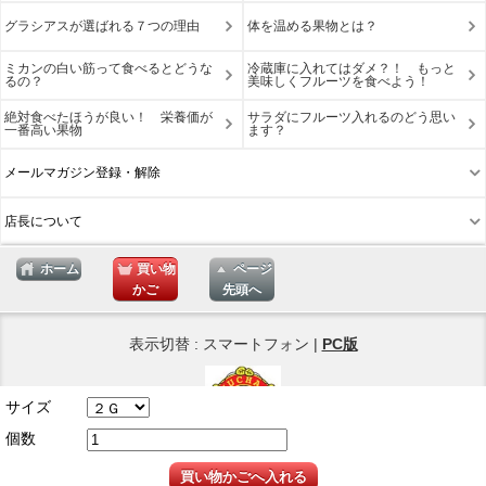
グラシアスが選ばれる７つの理由
体を温める果物とは？
ミカンの白い筋って食べるとどうな
冷蔵庫に入れてはダメ？！ もっと
るの？
美味しくフルーツを食べよう！
絶対食べたほうが良い！ 栄養価が
サラダにフルーツ入れるのどう思い
一番高い果物
ます？
メールマガジン登録・解除
店長について
ホーム
買い物
ページ
かご
先頭へ
表示切替 : スマートフォン |
PC版
サイズ
個数
Copyright © 2026
ネットショップ Muchas Gracias
買い物かごへ入れる