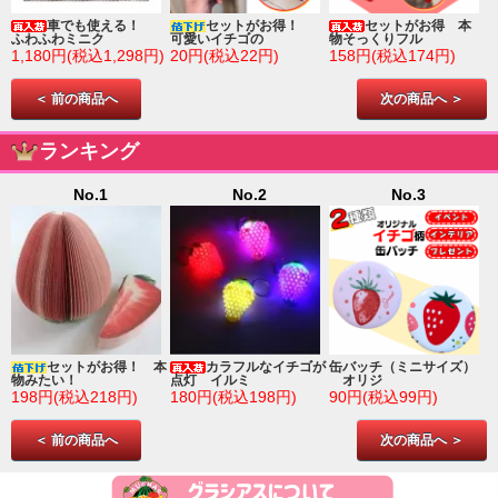
車でも使える！
セットがお得！
セットがお得 本
ふわふわミニク
可愛いイチゴの
物そっくりフル
1,180円(税込1,298円)
20円(税込22円)
158円(税込174円)
＜ 前の商品へ
次の商品へ ＞
ランキング
No.1
No.2
No.3
ゴ
セットがお得！ 本
カラフルなイチゴが
缶バッチ（ミニサイズ）
物みたい！
点灯 イルミ
オリジ
198円(税込218円)
180円(税込198円)
90円(税込99円)
＜ 前の商品へ
次の商品へ ＞