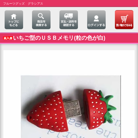
フルーツグッズ グラシアス
いちご型のＵＳＢメモリ(粒の色が白)