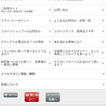
ご利用ガイド
お問い合せ
支払い方法 / 配送方法 / 会社概要
プライバシーポリシー
よくあるお問合せ 回答一覧
フルーツショップへのお問合せ
フルーツグッズ 新商品２４件
グラシアスが選ばれる７つの理由
体を温める果物とは？
ミカンの白い筋って食べるとどうな
冷蔵庫に入れてはダメ？！ もっと
るの？
美味しくフルーツを食べよう！
絶対食べたほうが良い！ 栄養価が
サラダにフルーツ入れるのどう思い
一番高い果物
ます？
メールマガジン登録・解除
店長について
ホーム
買い物
ページ
かご
先頭へ