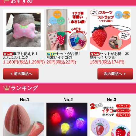
おすすめ
車でも使える！
セットがお得！
セットがお得 本
ふわふわミニク
可愛いイチゴの
物そっくりフル
1,180円(税込1,298円)
20円(税込22円)
158円(税込174円)
＜ 前の商品へ
次の商品へ ＞
ランキング
No.1
No.2
No.3