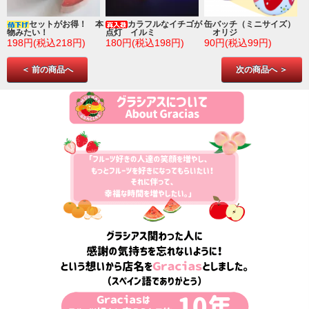
ゴ
セットがお得！ 本
カラフルなイチゴが
缶バッチ（ミニサイズ）
物みたい！
点灯 イルミ
オリジ
198円(税込218円)
180円(税込198円)
90円(税込99円)
＜ 前の商品へ
次の商品へ ＞