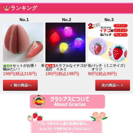
ランキング
No.1
No.2
No.3
ゴ
セットがお得！ 本
カラフルなイチゴが
缶バッチ（ミニサイズ）
物みたい！
点灯 イルミ
オリジ
198円(税込218円)
180円(税込198円)
90円(税込99円)
＜ 前の商品へ
次の商品へ ＞