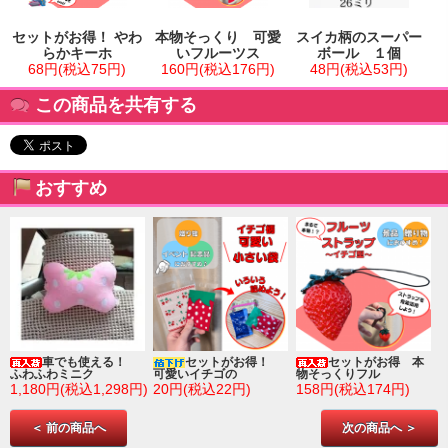
セットがお得！ やわ
本物そっくり 可愛
スイカ柄のスーパー
らかキーホ
いフルーツス
ボール １個
68円(税込75円)
160円(税込176円)
48円(税込53円)
この商品を共有する
おすすめ
車でも使える！
セットがお得！
セットがお得 本
ふわふわミニク
可愛いイチゴの
物そっくりフル
1,180円(税込1,298円)
20円(税込22円)
158円(税込174円)
＜ 前の商品へ
次の商品へ ＞