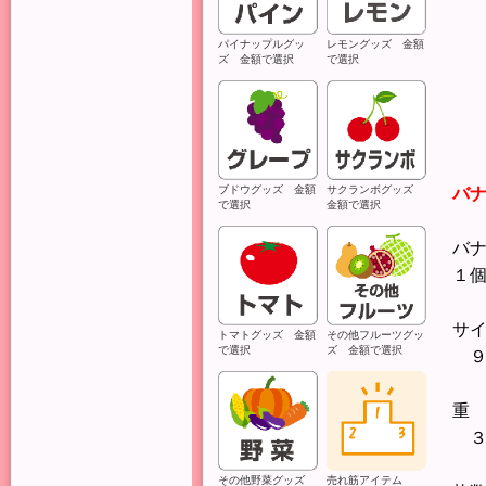
パイナップルグッ
レモングッズ 金額
ズ 金額で選択
で選択
ブドウグッズ 金額
サクランボグッズ
バ
で選択
金額で選択
バ
１
サ
トマトグッズ 金額
その他フルーツグッ
で選択
ズ 金額で選択
９
重
３
その他野菜グッズ
売れ筋アイテム