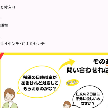
数
０枚入り
材
織布
法
１４センチ×約１５センチ