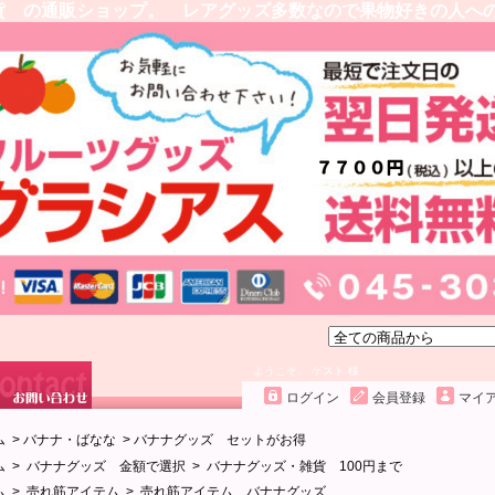
貨 の通販ショップ。 レアグッズ多数なので果物好きの人へ
ようこそ、 ゲスト 様
ログイン
会員登録
マイ
ム
>
バナナ・ばなな
>
バナナグッズ セットがお得
ム
>
バナナグッズ 金額で選択
>
バナナグッズ・雑貨 100円まで
ム
>
売れ筋アイテム
>
売れ筋アイテム バナナグッズ