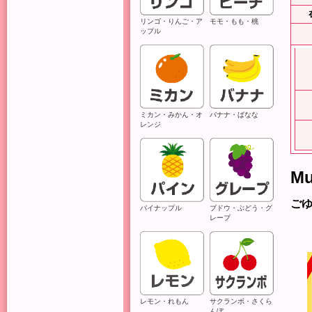
リンゴ・りんご・ア
モモ・もも・桃
ップル
ミカン・みかん・オ
バナナ・ばなな
レンジ
Mu
ご
パイナップル
ブドウ・ぶどう・グ
レープ
レモン・れもん
サクランボ・さくら
んぼ