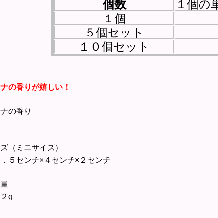
個数
１個の単
１個
５個セット
１０個セット
ナナの香りが嬉しい！
ナナの香り
個
イズ（ミニサイズ）
．５センチ×４センチ×２センチ
 量
２g