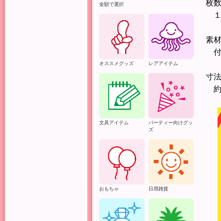
枚
金額で選択
１
素
付
オススメグッズ
レアアイテム
寸
約
文具アイテム
パーティー向けグッ
ズ
おもちゃ
日用雑貨