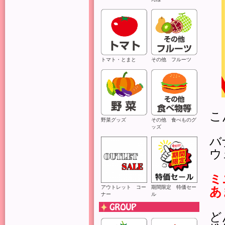
トマト・とまと
その他 フルーツ
こ
野菜グッズ
その他 食べものグ
ッズ
バ
ウ
ミ
アウトレット コー
期間限定 特価セー
あ
ナー
ル
ど