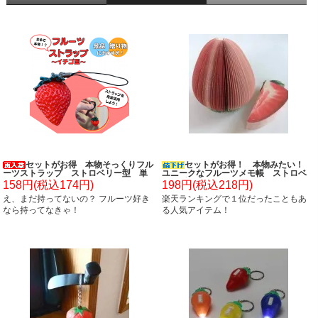
セットがお得 本物そっくりフル
セットがお得！ 本物みたい！
ーツストラップ ストロベリー型 単
ユニークなフルーツメモ帳 ストロベ
価１３８円～
リー型 単価１７８円～
158円(税込174円)
198円(税込218円)
え、まだ持ってないの？ フルーツ好き
楽天ランキングで１位だったこともあ
なら持ってなきゃ！
る人気アイテム！