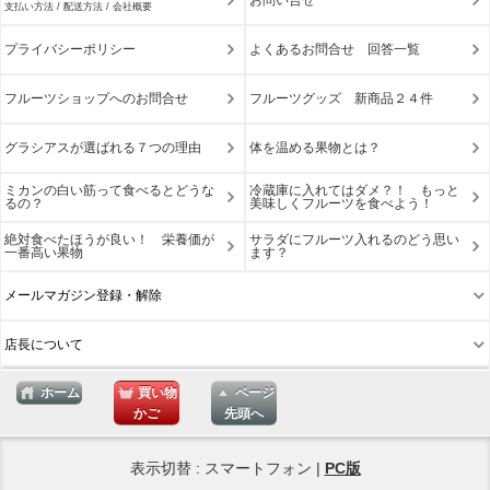
お問い合せ
支払い方法 / 配送方法 / 会社概要
プライバシーポリシー
よくあるお問合せ 回答一覧
フルーツショップへのお問合せ
フルーツグッズ 新商品２４件
グラシアスが選ばれる７つの理由
体を温める果物とは？
ミカンの白い筋って食べるとどうな
冷蔵庫に入れてはダメ？！ もっと
るの？
美味しくフルーツを食べよう！
絶対食べたほうが良い！ 栄養価が
サラダにフルーツ入れるのどう思い
一番高い果物
ます？
メールマガジン登録・解除
店長について
ホーム
買い物
ページ
かご
先頭へ
表示切替 : スマートフォン |
PC版