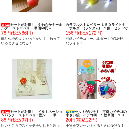
セットがお得！ やわらかキーホ
カラフルストロベリー ＬＥＤライトキ
ルダー ストロベリー 単価68円～
ーホルダー (ランダム) １個 セットで
お得 単価148円～
78円(税込86円)
156円(税込172円)
触り心地のよくやわらかい！ 触って
可愛いイチゴキーホルダー！ 実は便利
いるとクセになる！
なライト！
セットがお得！ イルミネーショ
セットがお得！ 可愛いイチゴの
ンバッチ ストロベリー型２ 単
小さい袋 イチゴ柄 １枚単価 １８
価 ７８円～
円～
88円(税込97円)
20円(税込22円)
暗いところでスイッチをいれると超キ
小物をプレゼントするときに便利なミ