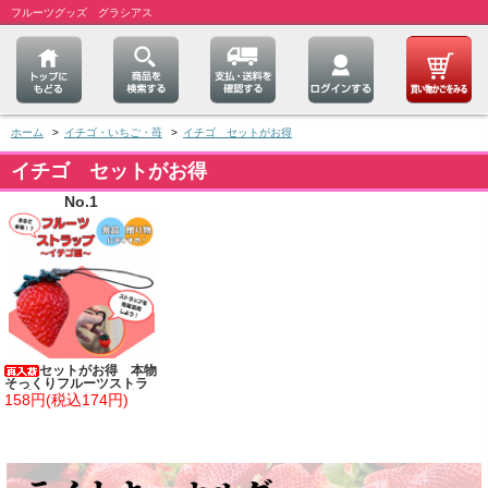
フルーツグッズ グラシアス
ホーム
>
イチゴ・いちご・苺
>
イチゴ セットがお得
イチゴ セットがお得
No.1
セットがお得 本物
そっくりフルーツストラ
ップ ストロベリー型
158円(税込174円)
単価１３８円～