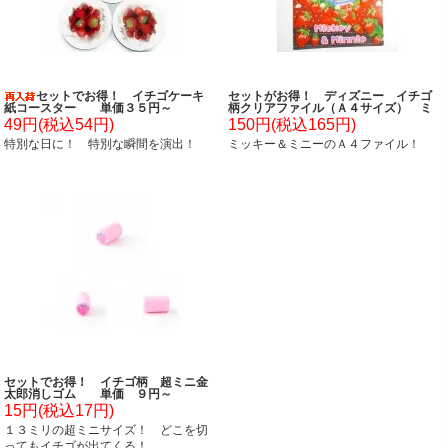
セットでお得！ イチゴケーキ
セットがお得！ ディズニー イチゴ
紙コースター 単価３５円～
柄クリアファイル（Ａ４サイズ） ミ
ッキーマウス
49円(税込54円)
150円(税込165円)
特別な日に！ 特別な瞬間を演出！
ミッキー＆ミニーのＡ４ファイル！
セットでお得！ イチゴ柄 超ミニ金
太郎消しゴム 単価 ９円～
15円(税込17円)
１３ミリの超ミニサイズ！ どこを切
ってもイチゴが出てくる！