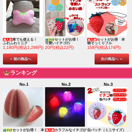
車でも使える！
セットがお得！
セットがお得 本
ふわふわミニク
可愛いイチゴの
物そっくりフル
1,180円(税込1,298円)
20円(税込22円)
158円(税込174円)
＜ 前の商品へ
次の商品へ ＞
ランキング
No.1
No.2
No.3
ゴ
セットがお得！ 本
カラフルなイチゴが
缶バッチ（ミニサイズ）