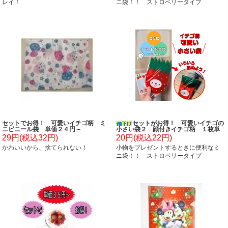
レイ！
ニ袋！！ ストロベリータイプ
セットでお得！ 可愛いイチゴ柄 ミ
セットがお得！ 可愛いイチゴの
ニビニール袋 単価２４円～
小さい袋２ 顔付きイチゴ柄 １枚単
価 １８円～
29円(税込32円)
20円(税込22円)
かわいいから、捨てられない！
小物をプレゼントするときに便利なミ
ニ袋！！ ストロベリータイプ