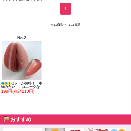
1
全11商品中 / 1-11商品
No.2
セットがお得！ 本
物みたい！ ユニークな
フルーツメモ帳 ストロ
198円(税込218円)
ベリー型 単価１７８
円～
おすすめ