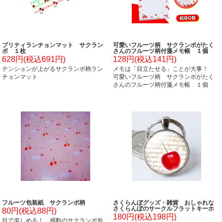
プリティランチョンマット サクラン
可愛いフルーツ柄 サクランボがたく
ボ １枚
さんのフルーツ柄付箋メモ帳 １個
628円(税込691円)
128円(税込141円)
テンションが上がるサクランボ柄ラン
メモは「目立たせる」ことが大事！
チョンマット
可愛いフルーツ柄 サクランボがたく
さんのフルーツ柄付箋メモ帳 １個
フルーツ包装紙 サクランボ柄
さくらんぼグッズ・雑貨 おしゃれな
さくらんぼのサークルフラットキーホ
80円(税込88円)
ルダー
180円(税込198円)
目で楽しめる！ 感動のサクランボ包