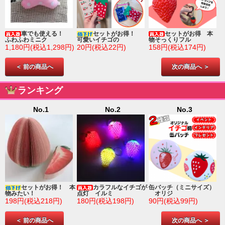
車でも使える！
セットがお得！
セットがお得 本
ふわふわミニク
可愛いイチゴの
物そっくりフル
1,180円(税込1,298円)
20円(税込22円)
158円(税込174円)
＜ 前の商品へ
次の商品へ ＞
ランキング
No.1
No.2
No.3
ゴ
セットがお得！ 本
カラフルなイチゴが
缶バッチ（ミニサイズ）
物みたい！
点灯 イルミ
オリジ
198円(税込218円)
180円(税込198円)
90円(税込99円)
＜ 前の商品へ
次の商品へ ＞