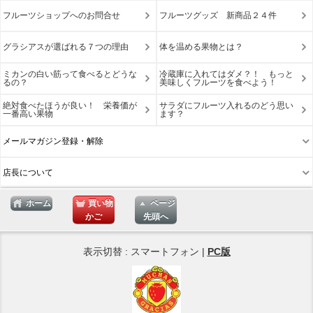
フルーツショップへのお問合せ
フルーツグッズ 新商品２４件
グラシアスが選ばれる７つの理由
体を温める果物とは？
ミカンの白い筋って食べるとどうな
冷蔵庫に入れてはダメ？！ もっと
るの？
美味しくフルーツを食べよう！
絶対食べたほうが良い！ 栄養価が
サラダにフルーツ入れるのどう思い
一番高い果物
ます？
メールマガジン登録・解除
店長について
ホーム
買い物
ページ
かご
先頭へ
表示切替 : スマートフォン |
PC版