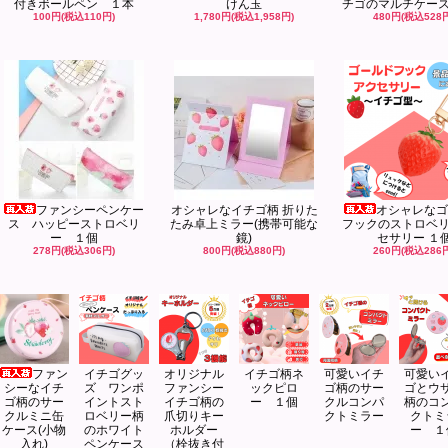
付きボールペン １本
けん玉
チゴのマルチケー
100円(税込110円)
1,780円(税込1,958円)
480円(税込528
ファンシーペンケー
オシャレなイチゴ柄 折りた
オシャレなゴ
ス ハッピーストロベリ
たみ卓上ミラー(携帯可能な
フックのストロベ
ー １個
鏡)
セサリー １
278円(税込306円)
800円(税込880円)
260円(税込286
ファン
イチゴグッ
オリジナル
イチゴ柄ネ
可愛いイチ
可愛い
シーなイチ
ズ ワンポ
ファンシー
ックピロ
ゴ柄のサー
ゴとウ
ゴ柄のサー
イントスト
イチゴ柄の
ー １個
クルコンパ
柄のコ
クルミニ缶
ロベリー柄
爪切りキー
クトミラー
クトミ
ケース(小物
のホワイト
ホルダー
ー １
入れ)
ペンケース
（栓抜き付