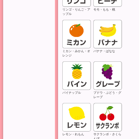
リンゴ・りんご・ア
モモ・もも・桃
こ
ップル
ま
努
ミカン・みかん・オ
バナナ・ばなな
レンジ
パイナップル
ブドウ・ぶどう・グ
レープ
レモン・れもん
サクランボ・さくら
んぼ