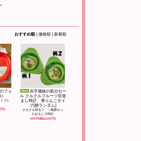
ー
おすすめ順
|
価格順
|
新着順
のフォ
赤字価格の処分セー
赤）
ル クルクルフルーツ目覚
まし時計 青りんごタイ
ォトフレ
プ(柄ランダム)
8円)
クルクル回る？ 一風変わっ
たおもしろ時計
400円(税込440円)