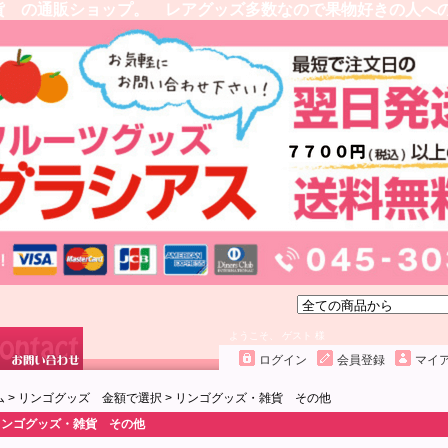
貨 の通販ショップ。 レアグッズ多数なので果物好きの人へ
ようこそ、 ゲスト 様
ログイン
会員登録
マイ
ム
>
リンゴグッズ 金額で選択
>
リンゴグッズ・雑貨 その他
リンゴグッズ・雑貨 その他