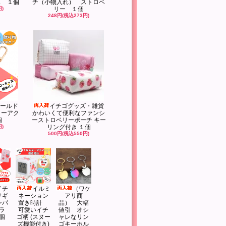
ス １個
チ（小物入れ） ストロベ
円)
リー １個
248円(税込273円)
ールド
イチゴグッズ・雑貨
リーアク
かわいくて便利なファンシ
個
ーストロベリーポーチ キー
円)
リング付き １個
500円(税込550円)
イチ
イルミ
（ワケ
サギ
ネーション
アリ商
ンパ
置き時計
品） 大幅
ラ
可愛いイチ
値引 オシ
個
ゴ柄 (スヌー
ャレなリン
ズ機能付き)
ゴキーホル