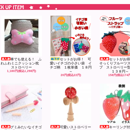
車でも使える！ ふ
セットがお得！ 可
セットがお得
わふわミニクッション枕
愛いイチゴの小さい袋 イ
そっくりフルーツ
ストロベリー
チゴ柄 １枚単価 １８円
プ ストロベリー
1,180円(税込1,298円)
～
１３８円～
20円(税込22円)
158円(税込174
グミみたいなイチゴ
可愛いストロベリー
キーリング付