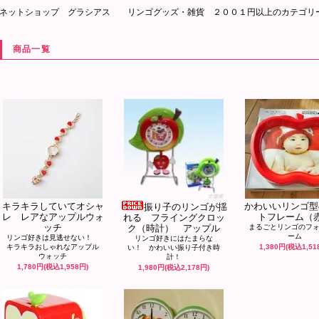
ネットショップ グラシアス リンゴグッズ・雑貨 ２００１円以上のカテゴリ
商品一覧
キラキラしていてオシャ
かわいいリンゴ型
振り子のリンゴが揺
レ レアなアップルウォ
トフレーム（
れる フライングクロッ
ッチ
ク（時計） アップル
まるごとリンゴのフ
ーム
リンゴ好きは見逃せない！
リンゴ好きにはたまらな
キラキラおしゃれなアップル
1,380円(税込1,51
い！ かわいい振り子付き時
ウォッチ
計！
1,780円(税込1,958円)
1,980円(税込2,178円)