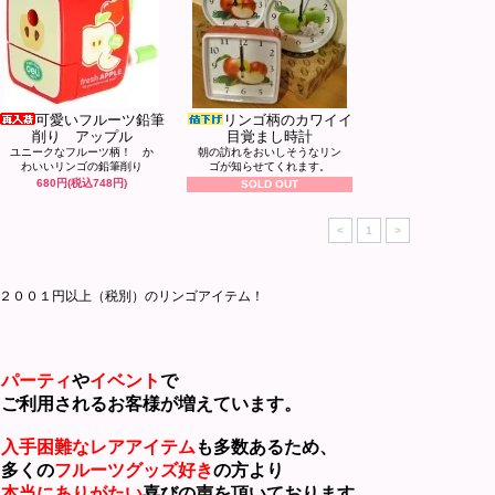
可愛いフルーツ鉛筆
リンゴ柄のカワイイ
削り アップル
目覚まし時計
ユニークなフルーツ柄！ か
朝の訪れをおいしそうなリン
わいいリンゴの鉛筆削り
ゴが知らせてくれます。
680円(税込748円)
SOLD OUT
<
1
>
２００１円以上（税別）のリンゴアイテム！
パーティ
や
イベント
で
利用されるお客様が増えています。
入手困難なレアアイテム
も多数あるため、
くの
フルーツグッズ好き
の方より
本当にありがたい
喜びの声を頂いております。