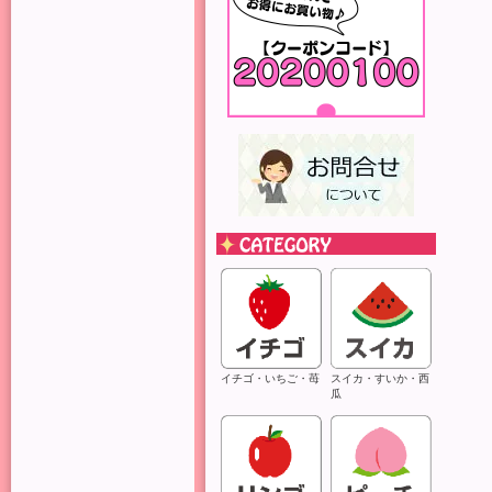
イチゴ・いちご・苺
スイカ・すいか・西
瓜
ご
多