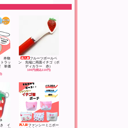
 本物
フルーツボールペ
ストラッ
ン 先端に両面イチゴ（ボ
型 単価
ディカラー 赤）
100円(税込110円)
円)
き イ
ファンシーミニポー