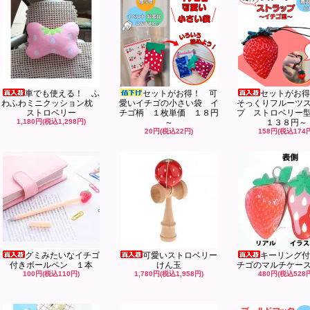
車でも使える！ ふ
セットがお得！ 可
セットがお得
わふわミニクッション枕
愛いイチゴの小さい袋 イ
そっくりフルーツ
ストロベリー
チゴ柄 １枚単価 １８円
プ ストロベリー
1,180円(税込1,298円)
～
１３８円～
20円(税込22円)
158円(税込174
グミみたいなイチゴ
可愛いストロベリー
キーリング付
付きボールペン １本
けん玉
チゴのマルチケー
100円(税込110円)
1,780円(税込1,958円)
480円(税込528