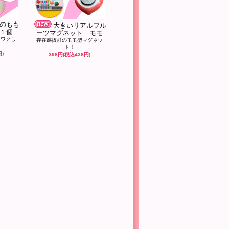
のもも
大きいリアルフル
１個
ーツマグネット モモ
クワクし
存在感抜群のモモ型マグネッ
ト！
円)
398円(税込438円)
。