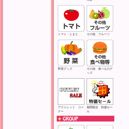
ま
努
トマト・とまと
その他 フルーツ
野菜グッズ
その他 食べものグ
ッズ
アウトレット コー
期間限定 特価セー
ナー
ル