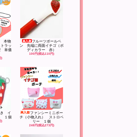
 本物
フルーツボールペ
ストラッ
ン 先端に両面イチゴ（ボ
型 単価
ディカラー 赤）
100円(税込110円)
円)
き イ
ファンシーミニポー
ス １個
チ（小物入れ） ストロベ
円)
リー １個
248円(税込273円)