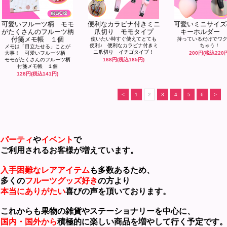
可愛いフルーツ柄 モモ
便利なカラビナ付きミニ
可愛いミニサイズ
がたくさんのフルーツ柄
爪切り モモタイプ
キーホルダー 
付箋メモ帳 １個
使いたい時すぐ使えてとても
持っているだけでワ
便利♪ 便利なカラビナ付きミ
ちゃう！
メモは「目立たせる」ことが
ニ爪切り イチゴタイプ！
大事！ 可愛いフルーツ柄
200円(税込220
モモがたくさんのフルーツ柄
168円(税込185円)
付箋メモ帳 １個
128円(税込141円)
<
1
2
3
4
5
6
>
パーティ
や
イベント
で
利用されるお客様が増えています。
入手困難なレアアイテム
も多数あるため、
くの
フルーツグッズ好き
の方より
本当にありがたい
喜びの声を頂いております。
れからも果物の雑貨やステーショナリーを中心に、
国内・国外から
積極的に楽しい商品を増やして行く予定です