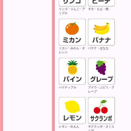
リンゴ・りんご・ア
モモ・もも・桃
ップル
ミカン・みかん・オ
バナナ・ばなな
レンジ
ご
パイナップル
ブドウ・ぶどう・グ
レープ
多
こ
レモン・れもん
サクランボ・さくら
んぼ