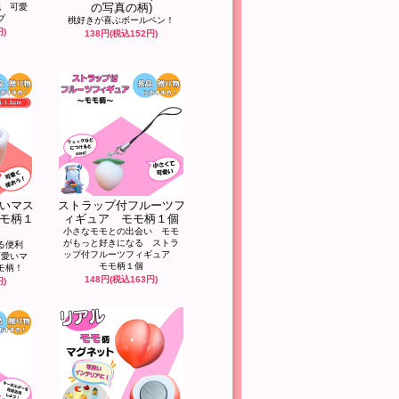
の写真の柄)
桃 可愛
プ
桃好きが喜ぶボールペン！
円)
138円(税込152円)
いマス
ストラップ付フルーツフ
モ柄１
ィギュア モモ柄１個
小さなモモとの出会い モモ
がもっと好きになる ストラ
る便利
ップ付フルーツフィギュア
可愛いマ
モモ柄１個
モ柄！
148円(税込163円)
円)