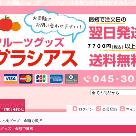
貨 の通販ショップ。 レアグッズ多数なので果物好きの人へ
ようこそ、 ゲスト 様
ログイン
会員登録
マイ
ム
>
桃グッズ 金額で選択
桃グッズ 金額で選択