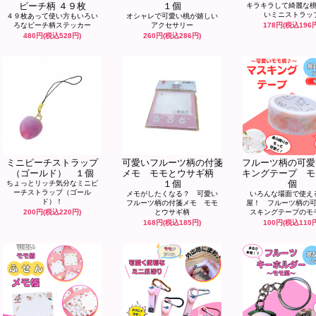
ピーチ柄 ４９枚
１個
キラキラして綺麗な
いミニストラッ
４９枚あって使い方もいろい
オシャレで可愛い桃が嬉しい
ろなピーチ柄ステッカー
アクセサリー
178円(税込196
480円(税込528円)
260円(税込286円)
ミニピーチストラップ
可愛いフルーツ柄の付箋
フルーツ柄の可愛
（ゴールド） １個
メモ モモとウサギ柄
キングテープ モ
１個
個
ちょっとリッチ気分なミニピ
ーチストラップ（ゴール
メモがしたくなる？ 可愛い
いろんな場面で使え
ド）！
フルーツ柄の付箋メモ モモ
屋！ フルーツ柄の
200円(税込220円)
とウサギ柄
スキングテープのモ
168円(税込185円)
100円(税込110