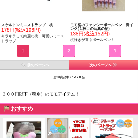
スケルトンミニストラップ 桃
モモ柄のファンシーボールペン 青イ
ンク(１枚目の写真の柄)
178円(税込196円)
138円(税込152円)
キラキラして綺麗な桃 可愛いミニス
桃好きが喜ぶボールペン！
トラップ
1
2
3
前のページへ
次のページへ
全30商品中 / 1-12商品
３００円以下（税別）のモモアイテム！
おすすめ