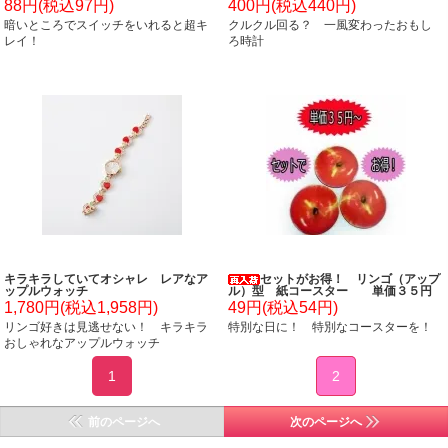
(柄ランダム)
88円(税込97円)
400円(税込440円)
暗いところでスイッチをいれると超キ
クルクル回る？ 一風変わったおもし
レイ！
ろ時計
キラキラしていてオシャレ レアなア
セットがお得！ リンゴ（アップ
ップルウォッチ
ル）型 紙コースター 単価３５円
～
1,780円(税込1,958円)
49円(税込54円)
リンゴ好きは見逃せない！ キラキラ
特別な日に！ 特別なコースターを！
おしゃれなアップルウォッチ
1
2
前のページへ
次のページへ