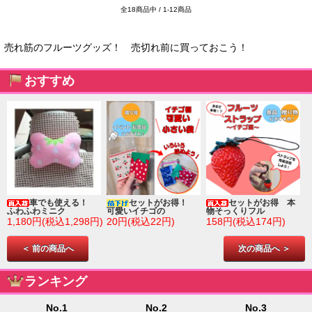
全18商品中 / 1-12商品
売れ筋のフルーツグッズ！ 売切れ前に買っておこう！
おすすめ
車でも使える！
セットがお得！
セットがお得 本
ふわふわミニク
可愛いイチゴの
物そっくりフル
1,180円(税込1,298円)
20円(税込22円)
158円(税込174円)
＜ 前の商品へ
次の商品へ ＞
ランキング
No.1
No.2
No.3