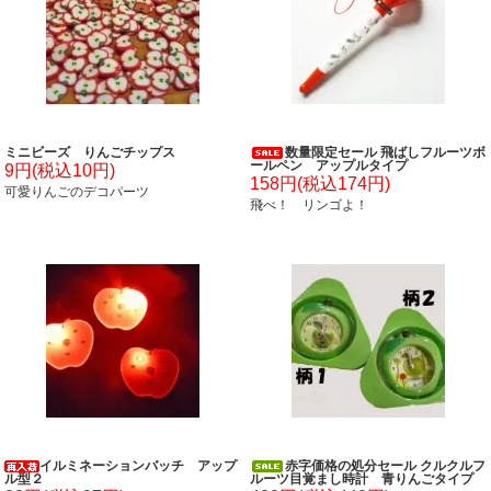
ミニビーズ りんごチップス
数量限定セール 飛ばしフルーツボ
ールペン アップルタイプ
9円(税込10円)
158円(税込174円)
可愛りんごのデコパーツ
飛べ！ リンゴよ！
イルミネーションバッチ アップ
赤字価格の処分セール クルクルフ
ル型２
ルーツ目覚まし時計 青りんごタイプ