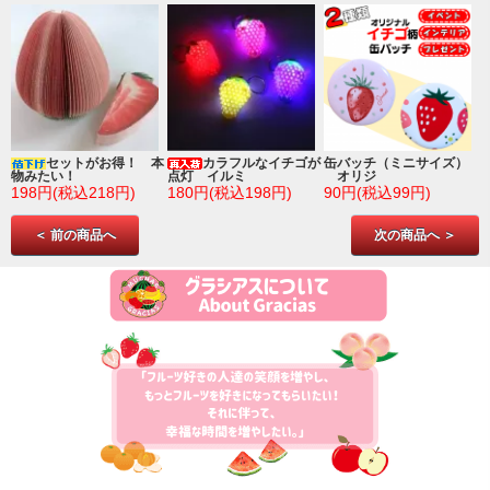
ゴ
セットがお得！ 本
カラフルなイチゴが
缶バッチ（ミニサイズ）
物みたい！
点灯 イルミ
オリジ
198円(税込218円)
180円(税込198円)
90円(税込99円)
＜ 前の商品へ
次の商品へ ＞