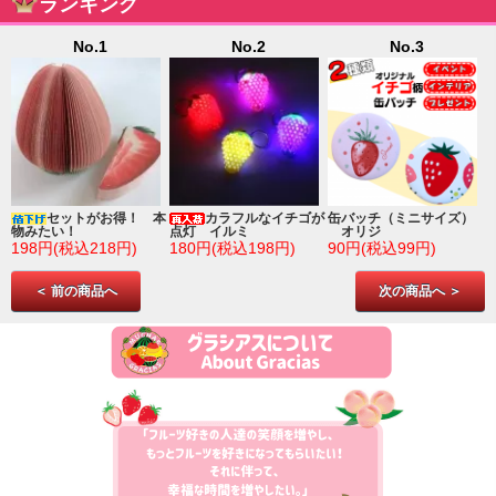
ランキング
No.1
No.2
No.3
ゴ
セットがお得！ 本
カラフルなイチゴが
缶バッチ（ミニサイズ）
物みたい！
点灯 イルミ
オリジ
198円(税込218円)
180円(税込198円)
90円(税込99円)
＜ 前の商品へ
次の商品へ ＞