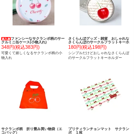
ファンシーなサクランボ柄のサー
さくらんぼグッズ・雑貨 おしゃれな
クルミニ缶ケース(小物入れ)
さくらんぼのサークルフラットキーホ
ルダー
348円(税込383円)
180円(税込198円)
可愛くて嬉しくなるサクランボ柄の小
シンプルだけどおしゃれなさくらんぼ
物入れ
のサークルフラットキーホルダー
サクランボ柄 折り畳み買い物袋（エ
プリティランチョンマット サクラン
コバッグ）
ボ １枚