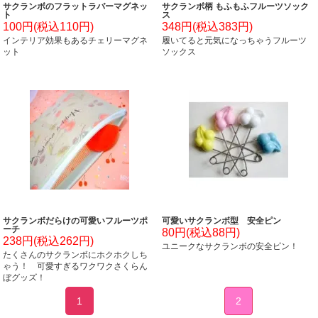
サクランボのフラットラバーマグネッ
サクランボ柄 もふもふフルーツソック
ト
ス
100円(税込110円)
348円(税込383円)
インテリア効果もあるチェリーマグネ
履いてると元気になっちゃうフルーツ
ット
ソックス
サクランボだらけの可愛いフルーツポ
可愛いサクランボ型 安全ピン
ーチ
80円(税込88円)
238円(税込262円)
ユニークなサクランボの安全ピン！
たくさんのサクランボにホクホクしち
ゃう！ 可愛すぎるワクワクさくらん
ぼグッズ！
1
2