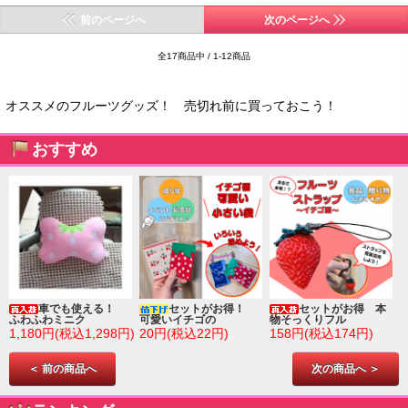
前のページへ
次のページへ
全17商品中 / 1-12商品
オススメのフルーツグッズ！ 売切れ前に買っておこう！
おすすめ
車でも使える！
セットがお得！
セットがお得 本
ふわふわミニク
可愛いイチゴの
物そっくりフル
1,180円(税込1,298円)
20円(税込22円)
158円(税込174円)
＜ 前の商品へ
次の商品へ ＞