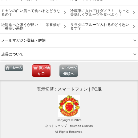
ミカンの白い筋って食べるとどうな
冷蔵庫に入れてはダメ？！ もっと
るの？
美味しくフルーツを食べよう！
絶対食べたほうが良い！ 栄養価が
サラダにフルーツ入れるのどう思い
一番高い果物
ます？
メールマガジン登録・解除
店長について
ホーム
買い物
ページ
かご
先頭へ
表示切替 : スマートフォン |
PC版
Copyright © 2026
ネットショップ Muchas Gracias
All Rights Reserved.