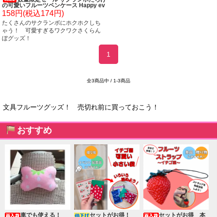
の可愛いフルーツペンケース Happy ev
ery day
158円(税込174円)
たくさんのサクランボにホクホクしち
ゃう！ 可愛すぎるワクワクさくらん
ぼグッズ！
1
全3商品中 / 1-3商品
文具フルーツグッズ！ 売切れ前に買っておこう！
おすすめ
車でも使える！
セットがお得！
セットがお得 本