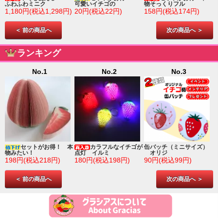
ふわふわミニク
可愛いイチゴの
物そっくりフル
1,180円(税込1,298円)
20円(税込22円)
158円(税込174円)
＜ 前の商品へ
次の商品へ ＞
ランキング
No.1
No.2
No.3
ゴ
セットがお得！ 本
カラフルなイチゴが
缶バッチ（ミニサイズ）
物みたい！
点灯 イルミ
オリジ
198円(税込218円)
180円(税込198円)
90円(税込99円)
＜ 前の商品へ
次の商品へ ＞