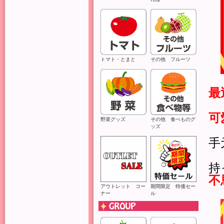
トマト・とまと
その他 フルーツ
最
可
野菜グッズ
その他 食べものグ
ッズ
手
持
不
アウトレット コー
期間限定 特価セー
ナー
ル