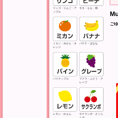
リンゴ・りんご・ア
モモ・もも・桃
ップル
Mu
ご
ミカン・みかん・オ
バナナ・ばなな
レンジ
パイナップル
ブドウ・ぶどう・グ
レープ
レモン・れもん
サクランボ・さくら
んぼ