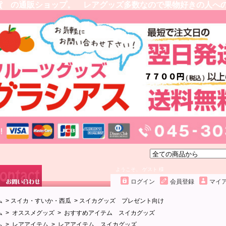
貨 の通販ショップ。 レアグッズ多数なので果物好きの人へ
ようこそ、 ゲスト 様
ログイン
会員登録
マイ
ム
>
スイカ・すいか・西瓜
>
スイカグッズ プレゼント向け
ム
>
オススメグッズ
>
おすすめアイテム スイカグッズ
ム
>
レアアイテム
>
レアアイテム スイカグッズ