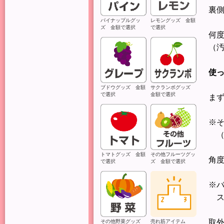
裏
パイナップルグッ
レモングッズ 金額
ズ 金額で選択
で選択
何
（
使
ブドウグッズ 金額
サクランボグッズ
で選択
金額で選択
ま
※
（
トマトグッズ 金額
その他フルーツグッ
角
で選択
ズ 金額で選択
※
ス
取
その他野菜グッズ
売れ筋アイテム