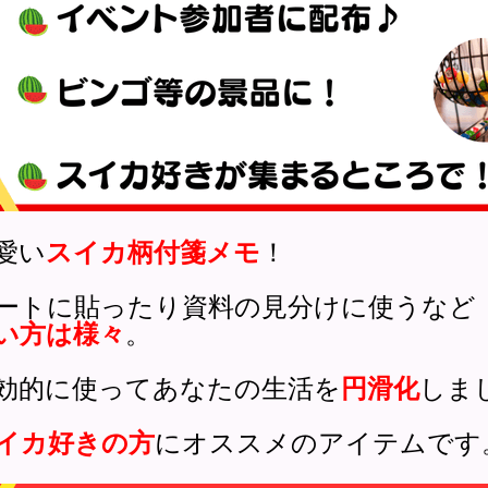
愛い
スイカ柄付箋メモ
！
ートに貼ったり資料の見分けに使うなど
い方は様々
。
効的に使ってあなたの生活を
円滑化
しま
イカ好きの方
にオススメのアイテムです