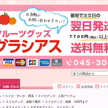
貨 の通販ショップ。 レアグッズ多数なので果物好きの人へ
ようこそ、 ゲスト 様
ログイン
会員登録
マイ
ム
>
スイカ・すいか・西瓜
>
スイカグッズ 人気アイテム
ム
>
スイカグッズ 金額で選択
>
スイカグッズ・雑貨 100円まで
ム
>
オススメグッズ
>
おすすめアイテム スイカグッズ