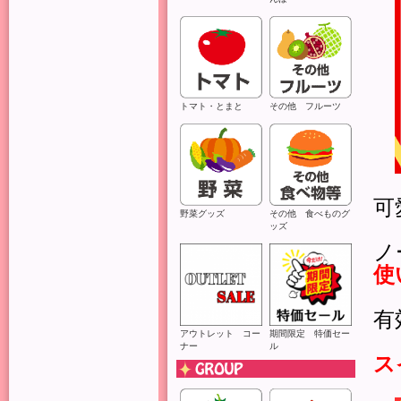
トマト・とまと
その他 フルーツ
可
野菜グッズ
その他 食べものグ
ッズ
ノ
使
有
アウトレット コー
期間限定 特価セー
ナー
ル
ス