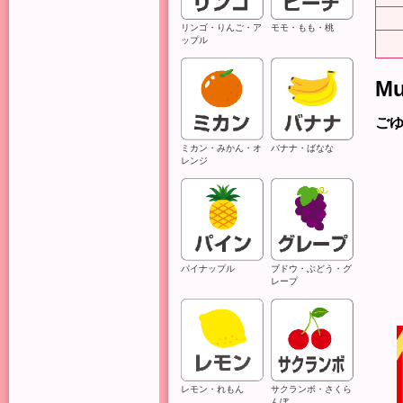
リンゴ・りんご・ア
モモ・もも・桃
ップル
Mu
ご
ミカン・みかん・オ
バナナ・ばなな
レンジ
パイナップル
ブドウ・ぶどう・グ
レープ
レモン・れもん
サクランボ・さくら
んぼ