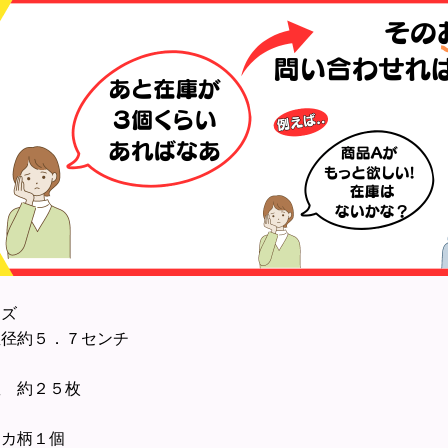
イズ
径約５．７センチ
数 約２５枚
イカ柄１個