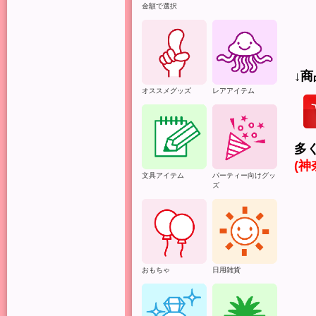
金額で選択
↓
オススメグッズ
レアアイテム
多
(
文具アイテム
パーティー向けグッ
ズ
シ
全
で
万
おもちゃ
日用雑貨
相
ご