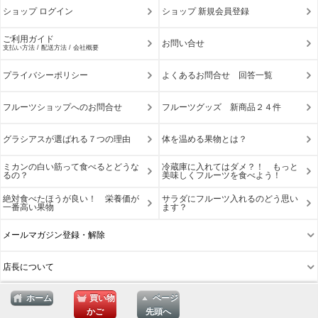
ショップ ログイン
ショップ 新規会員登録
ご利用ガイド
お問い合せ
支払い方法 / 配送方法 / 会社概要
プライバシーポリシー
よくあるお問合せ 回答一覧
フルーツショップへのお問合せ
フルーツグッズ 新商品２４件
グラシアスが選ばれる７つの理由
体を温める果物とは？
ミカンの白い筋って食べるとどうな
冷蔵庫に入れてはダメ？！ もっと
るの？
美味しくフルーツを食べよう！
絶対食べたほうが良い！ 栄養価が
サラダにフルーツ入れるのどう思い
一番高い果物
ます？
メールマガジン登録・解除
店長について
ホーム
買い物
ページ
かご
先頭へ