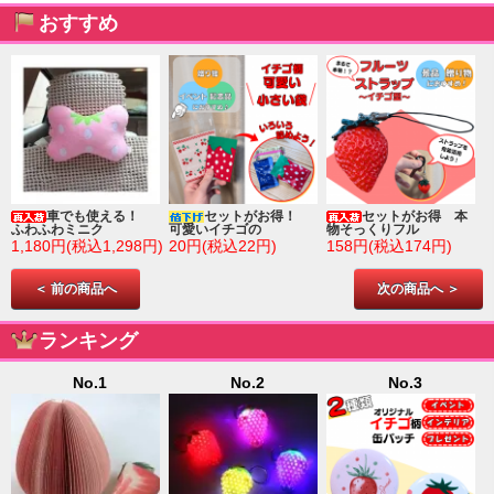
おすすめ
車でも使える！
セットがお得！
セットがお得 本
ふわふわミニク
可愛いイチゴの
物そっくりフル
1,180円(税込1,298円)
20円(税込22円)
158円(税込174円)
＜ 前の商品へ
次の商品へ ＞
ランキング
No.1
No.2
No.3