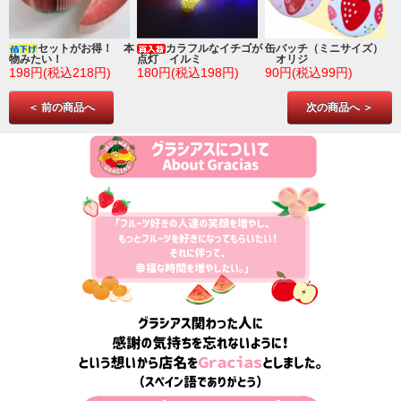
ゴ
セットがお得！ 本
カラフルなイチゴが
缶バッチ（ミニサイズ）
物みたい！
点灯 イルミ
オリジ
198円(税込218円)
180円(税込198円)
90円(税込99円)
＜ 前の商品へ
次の商品へ ＞