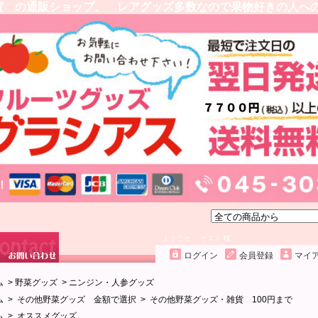
貨 の通販ショップ。 レアグッズ多数なので果物好きの人へ
ようこそ、 ゲスト 様
ログイン
会員登録
マイ
ム
>
野菜グッズ
>
ニンジン・人参グッズ
ム
>
その他野菜グッズ 金額で選択
>
その他野菜グッズ・雑貨 100円まで
ム
>
オススメグッズ