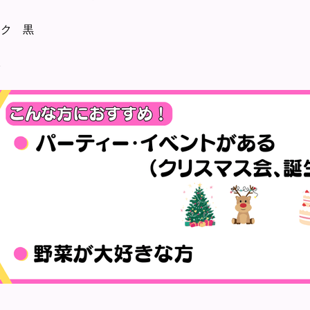
ンク 黒
本