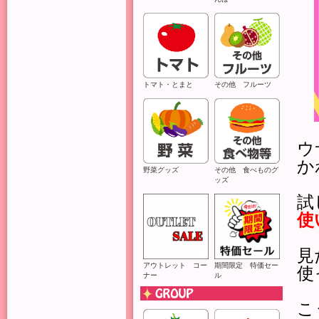
トマト・とまと
その他 フルーツ
ウ
か
野菜グッズ
その他 食べものグ
ッズ
試
使
見
アウトレット コー
期間限定 特価セー
使
ナー
ル
こ