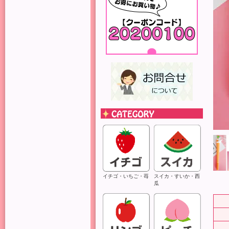
イチゴ・いちご・苺
スイカ・すいか・西
瓜