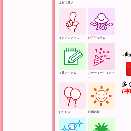
金額で選択
オススメグッズ
レアアイテム
↓
文具アイテム
パーティー向けグッ
ズ
多
(
シ
おもちゃ
日用雑貨
全
で