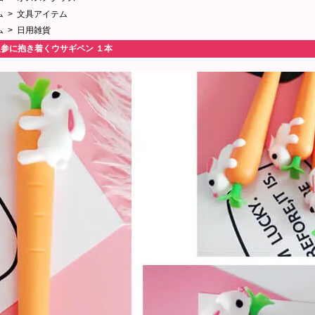
ム
>
文具アイテム
ム
>
日用雑貨
人参に抱き着くウサギペン １本