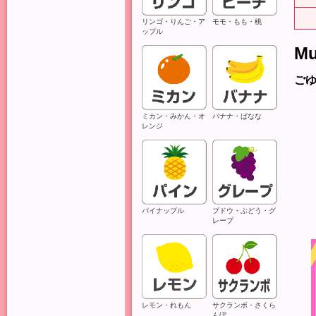
リンゴ・りんご・ア
モモ・もも・桃
ップル
Mu
ご
ミカン・みかん・オ
バナナ・ばなな
レンジ
パイナップル
ブドウ・ぶどう・グ
レープ
レモン・れもん
サクランボ・さくら
んぼ