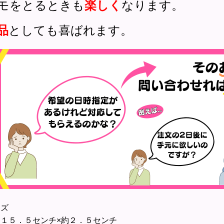
モをとるときも
楽しく
なります。
品
としても喜ばれます。
イズ
１５．５センチ×約２．５センチ