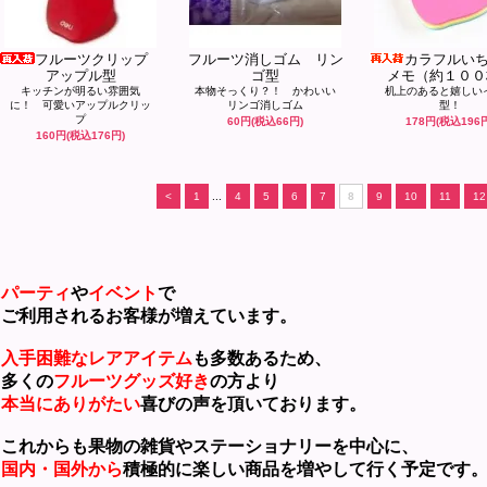
フルーツクリップ
フルーツ消しゴム リン
カラフルい
アップル型
ゴ型
メモ（約１００
キッチンが明るい雰囲気
本物そっくり？！ かわいい
机上のあると嬉しい
に！ 可愛いアップルクリッ
リンゴ消しゴム
型！
プ
60円(税込66円)
178円(税込196
160円(税込176円)
<
1
...
4
5
6
7
8
9
10
11
12
パーティ
や
イベント
で
利用されるお客様が増えています。
入手困難なレアアイテム
も多数あるため、
くの
フルーツグッズ好き
の方より
本当にありがたい
喜びの声を頂いております。
れからも果物の雑貨やステーショナリーを中心に、
国内・国外から
積極的に楽しい商品を増やして行く予定です