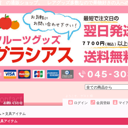
貨 の通販ショップ。 レアグッズ多数なので果物好きの人へ
ようこそ、 ゲスト 様
ログイン
会員登録
マイ
ム
>
文具アイテム
文具アイテム