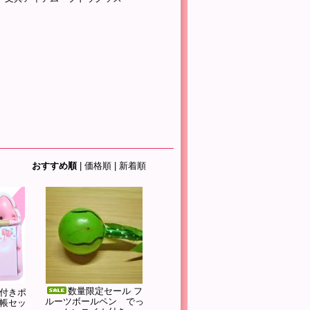
おすすめ順
|
価格順
|
新着順
数量限定セール フ
付きポ
ルーツボールペン でっ
帳セッ