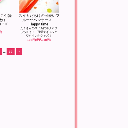
ちご付箋
スイカだらけの可愛いフ
枚）
ルーツペンケース
Happy time
イチゴ
たくさんのスイカにホクホク
円)
しちゃう！ 可愛すぎるワク
ワクすいかグッズ！
198円(税込218円)
...
15
>
。