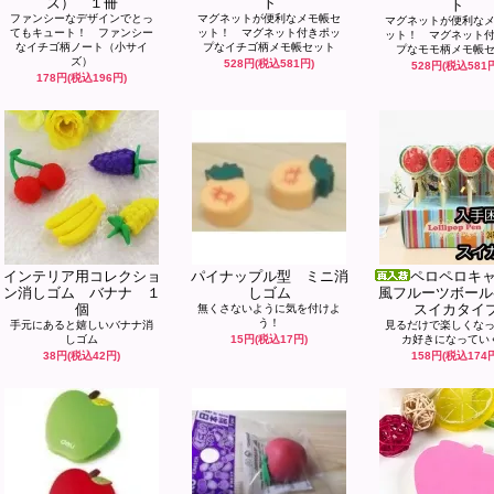
ズ） １冊
ト
ト
ファンシーなデザインでとっ
マグネットが便利なメモ帳セ
マグネットが便利な
てもキュート！ ファンシー
ット！ マグネット付きポッ
ット！ マグネット
なイチゴ柄ノート（小サイ
プなイチゴ柄メモ帳セット
プなモモ柄メモ帳
ズ）
528円(税込581円)
528円(税込581
178円(税込196円)
インテリア用コレクショ
パイナップル型 ミニ消
ペロペロキ
ン消しゴム バナナ １
しゴム
風フルーツボー
個
スイカタイ
無くさないように気を付けよ
う！
手元にあると嬉しいバナナ消
見るだけで楽しくな
しゴム
15円(税込17円)
カ好きになってい
38円(税込42円)
158円(税込174