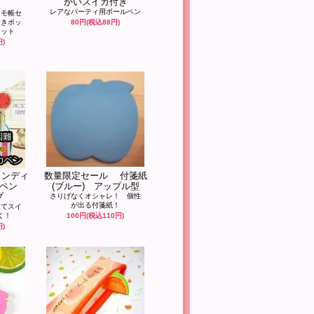
かいスイカ付き
レアなパーティ用ボールペン
メモ帳セ
付きポッ
80円(税込88円)
セット
円)
ャンディ
数量限定セール 付箋紙
ルペン
(ブルー) アップル型
プ
さりげなくオシャレ！ 個性
が出る付箋紙！
ってスイ
く！
100円(税込110円)
円)