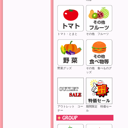
トマト・とまと
その他 フルーツ
野菜グッズ
その他 食べものグ
ッズ
ご
多
アウトレット コー
期間限定 特価セー
ナー
ル
こ